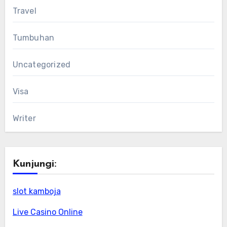
Travel
Tumbuhan
Uncategorized
Visa
Writer
Kunjungi:
slot kamboja
Live Casino Online