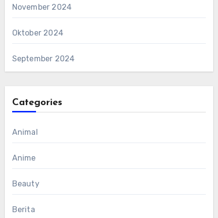
November 2024
Oktober 2024
September 2024
Categories
Animal
Anime
Beauty
Berita