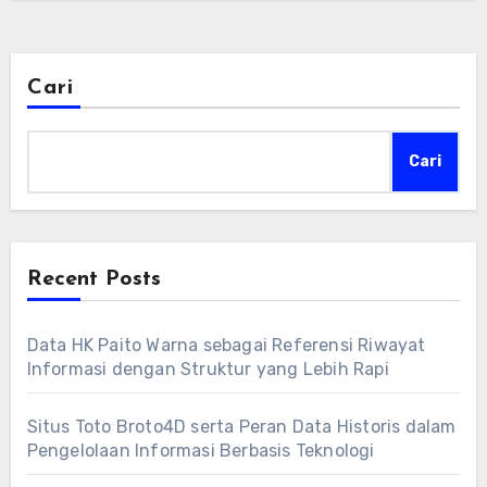
Cari
Cari
Recent Posts
Data HK Paito Warna sebagai Referensi Riwayat
Informasi dengan Struktur yang Lebih Rapi
Situs Toto Broto4D serta Peran Data Historis dalam
Pengelolaan Informasi Berbasis Teknologi