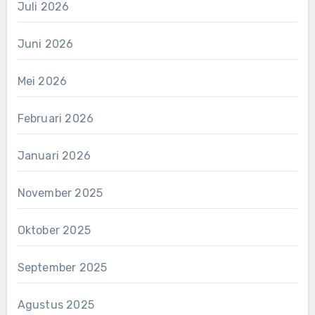
Juli 2026
Juni 2026
Mei 2026
Februari 2026
Januari 2026
November 2025
Oktober 2025
September 2025
Agustus 2025