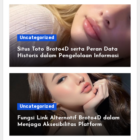
Uncategorized
Situs Toto Broto4D serta Peran Data
Historis dalam Pengelolaan Informasi
Berbasis Teknologi
Uncategorized
Fungsi Link Alternatif Broto4D dalam
Menjaga Aksesibilitas Platform