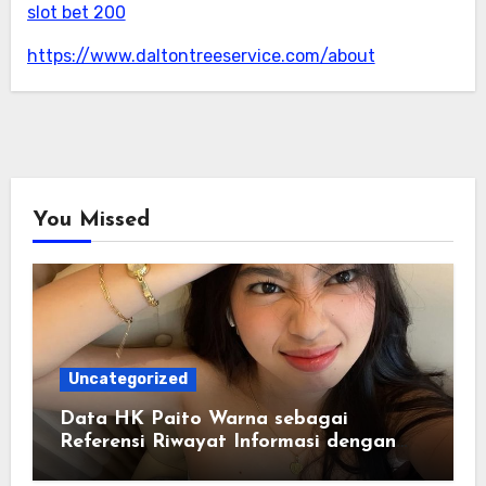
slot bet 200
https://www.daltontreeservice.com/about
You Missed
Uncategorized
Data HK Paito Warna sebagai
Referensi Riwayat Informasi dengan
Struktur yang Lebih Rapi