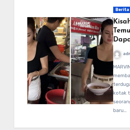
Berita
Kisa
Temu
Dapa
ad
MARVINWOODS.NET – Pernahkah kamu
membay
terduga
kotak 
seorang
baru…