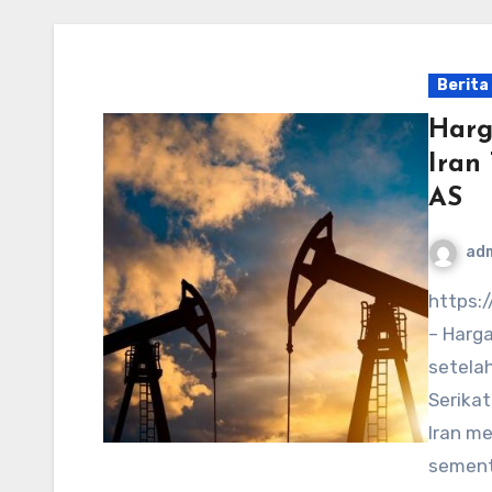
Berita
Harg
Iran
AS
ad
https://www.bellezzabeautysalon.com/services.html
– Harg
setela
Serika
Iran m
sement