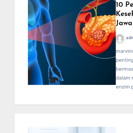
10 P
Kese
Jawa
ad
marvinwoods.net – Banyak orang belum tahu
pentin
bermasa
dalam 
enzim 