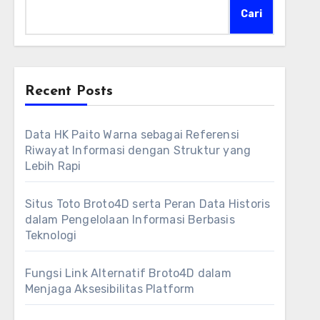
Cari
Recent Posts
Data HK Paito Warna sebagai Referensi
Riwayat Informasi dengan Struktur yang
Lebih Rapi
Situs Toto Broto4D serta Peran Data Historis
dalam Pengelolaan Informasi Berbasis
Teknologi
Fungsi Link Alternatif Broto4D dalam
Menjaga Aksesibilitas Platform