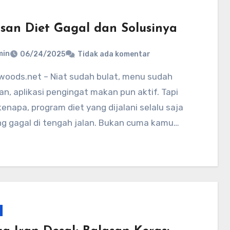
asan Diet Gagal dan Solusinya
min
06/24/2025
Tidak ada komentar
an, aplikasi pengingat makan pun aktif. Tapi
enapa, program diet yang dijalani selalu saja
ng gagal di tengah jalan. Bukan cuma kamu…