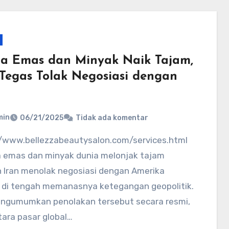
a Emas dan Minyak Naik Tajam,
 Tegas Tolak Negosiasi dengan
min
06/21/2025
Tidak ada komentar
a emas dan minyak dunia melonjak tajam
h Iran menolak negosiasi dengan Amerika
t di tengah memanasnya ketegangan geopolitik.
engumumkan penolakan tersebut secara resmi,
ara pasar global…