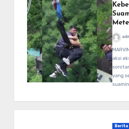
Kebe
Suam
Mete
ad
MARVINWOODS.NET – Dalam dunia hiburan, terkadang
aksi ek
sorotan
yang s
suamin
Berita 