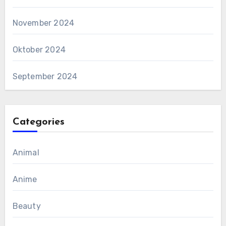
November 2024
Oktober 2024
September 2024
Categories
Animal
Anime
Beauty