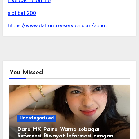
Live Casino Online
slot bet 200
https://www.daltontreeservice.com/about
You Missed
Uncategorized
Data HK Paito Warna sebagai
Referensi Riwayat Informasi dengan