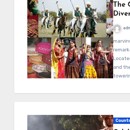
The 
Diver
ad
marvinwoods.net – Pakistan is a country of
remarka
Located
and the
toweri
Count