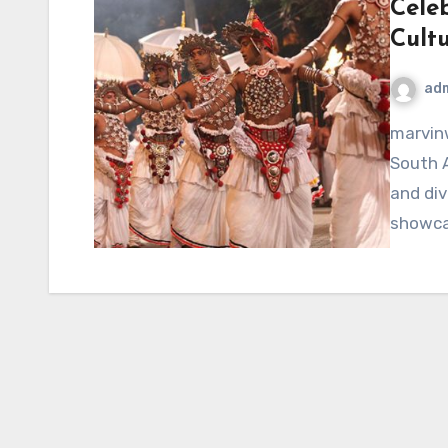
Celeb
Cultu
ad
marvinwoods.net – Sri Lanka, a vibrant island nation in
South A
and div
showca