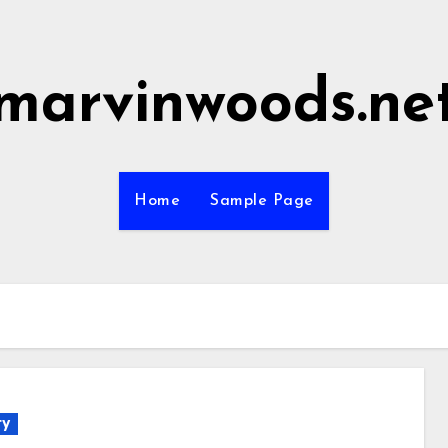
marvinwoods.ne
Home
Sample Page
ry