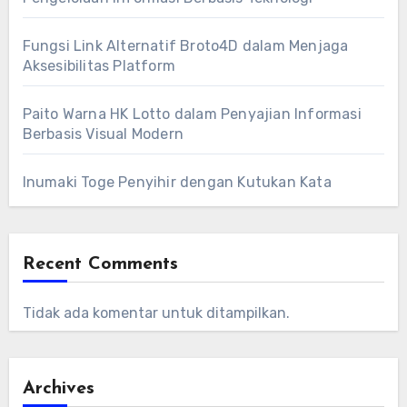
Fungsi Link Alternatif Broto4D dalam Menjaga
Aksesibilitas Platform
Paito Warna HK Lotto dalam Penyajian Informasi
Berbasis Visual Modern
Inumaki Toge Penyihir dengan Kutukan Kata
Recent Comments
Tidak ada komentar untuk ditampilkan.
Archives