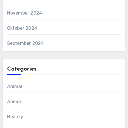
November 2024
Oktober 2024
September 2024
Categories
Animal
Anime
Beauty