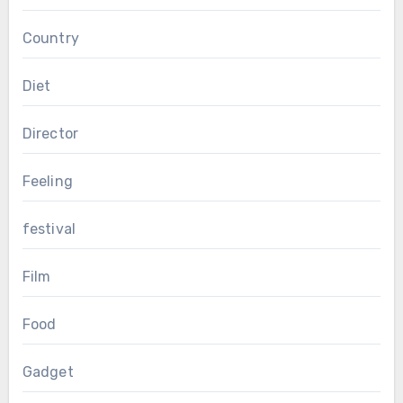
Country
Diet
Director
Feeling
festival
Film
Food
Gadget