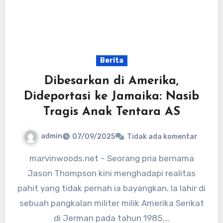
Berita
Dibesarkan di Amerika,
Dideportasi ke Jamaika: Nasib
Tragis Anak Tentara AS
admin
07/09/2025
Tidak ada komentar
marvinwoods.net – Seorang pria bernama
Jason Thompson kini menghadapi realitas
pahit yang tidak pernah ia bayangkan. Ia lahir di
sebuah pangkalan militer milik Amerika Serikat
di Jerman pada tahun 1985.…