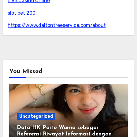
Live Casino Online
slot bet 200
https://www.daltontreeservice.com/about
You Missed
Uncategorized
Data HK Paito Warna sebagai
Referensi Riwayat Informasi dengan