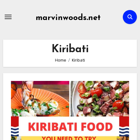
Skip
to
marvinwoods.net
content
Kiribati
Home
Kiribati