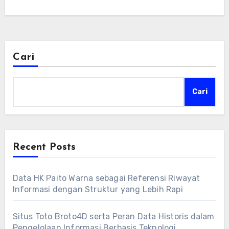
Cari
Cari
Recent Posts
Data HK Paito Warna sebagai Referensi Riwayat
Informasi dengan Struktur yang Lebih Rapi
Situs Toto Broto4D serta Peran Data Historis dalam
Pengelolaan Informasi Berbasis Teknologi