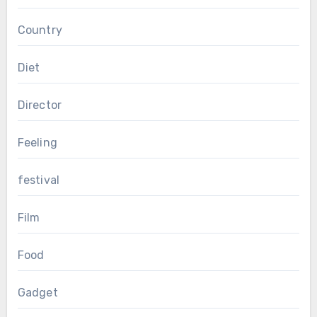
Country
Diet
Director
Feeling
festival
Film
Food
Gadget