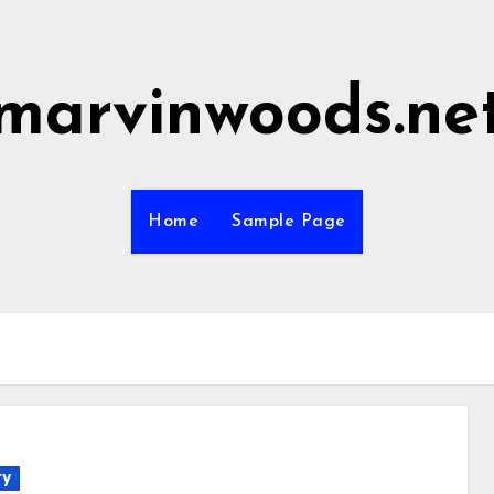
marvinwoods.ne
Home
Sample Page
ry