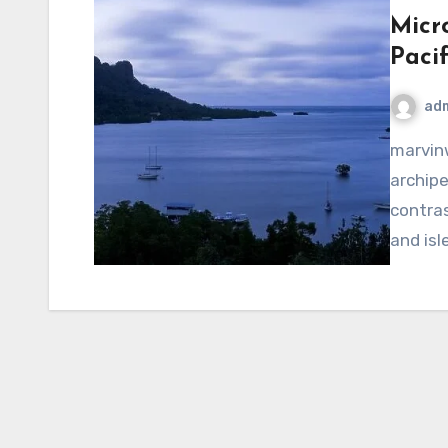
Micr
Pacif
ad
marvinwoods.net – Micronesia, a vast and enchanting
archipe
contra
and isl