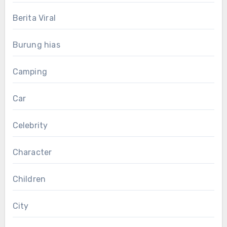
Berita Viral
Burung hias
Camping
Car
Celebrity
Character
Children
City