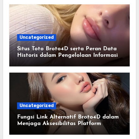
Uncategorized
Situs Toto Broto4D serta Peran Data
Historis dalam Pengelolaan Informasi
Berbasis Teknologi
Uncategorized
Fungsi Link Alternatif Broto4D dalam
Menjaga Aksesibilitas Platform