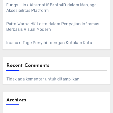
Fungsi Link Alternatif Broto4D dalam Menjaga
Aksesibilitas Platform
Paito Warna HK Lotto dalam Penyajian Informasi
Berbasis Visual Modern
Inumaki Toge Penyihir dengan Kutukan Kata
Recent Comments
Tidak ada komentar untuk ditampilkan.
Archives