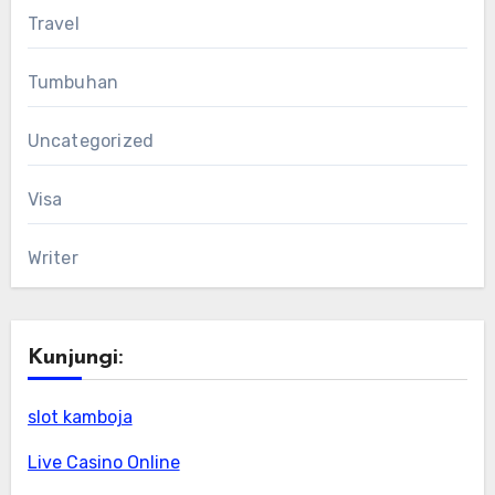
Travel
Tumbuhan
Uncategorized
Visa
Writer
Kunjungi:
slot kamboja
Live Casino Online