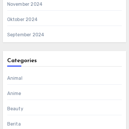
November 2024
Oktober 2024
September 2024
Categories
Animal
Anime
Beauty
Berita