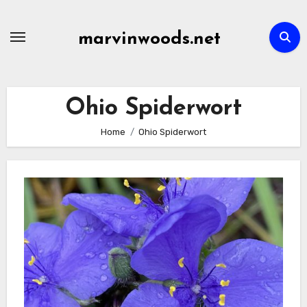
Skip
to
marvinwoods.net
content
Ohio Spiderwort
Home
Ohio Spiderwort