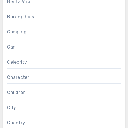
Berita Viral
Burung hias
Camping
Car
Celebrity
Character
Children
City
Country