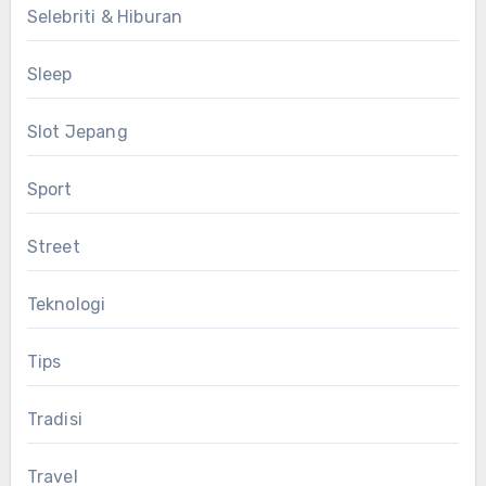
Selebriti & Hiburan
Sleep
Slot Jepang
Sport
Street
Teknologi
Tips
Tradisi
Travel