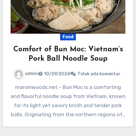
Food
Comfort of Bun Moc: Vietnam’s
Pork Ball Noodle Soup
admin
10/29/2024
Tidak ada komentar
marvinwoods.net – Bun Moc is a comforting
and flavorful noodle soup from Vietnam, known
for its light yet savory broth and tender pork
balls. Originating from the northern regions of…