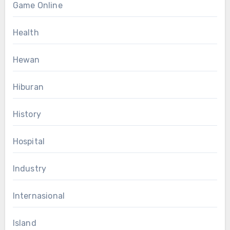
Game Online
Health
Hewan
Hiburan
History
Hospital
Industry
Internasional
Island