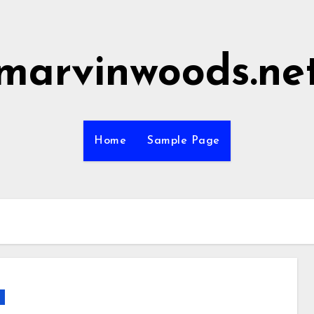
marvinwoods.ne
Home
Sample Page