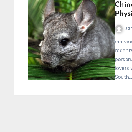
Chinc
Physi
ad
marvinwoods.net – Chinchillas, those adorable, small
rodents
persona
lovers 
South