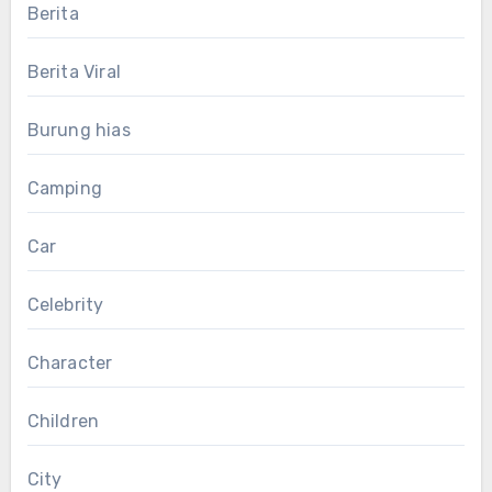
Berita
Berita Viral
Burung hias
Camping
Car
Celebrity
Character
Children
City