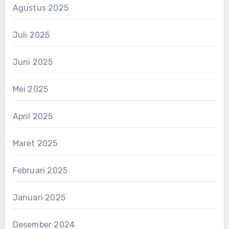
Agustus 2025
Juli 2025
Juni 2025
Mei 2025
April 2025
Maret 2025
Februari 2025
Januari 2025
Desember 2024