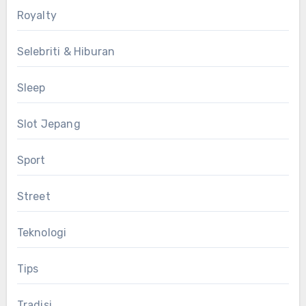
Royalty
Selebriti & Hiburan
Sleep
Slot Jepang
Sport
Street
Teknologi
Tips
Tradisi