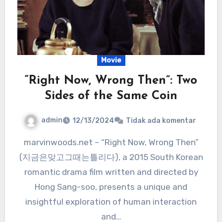
Movie
“Right Now, Wrong Then”: Two
Sides of the Same Coin
admin
12/13/2024
Tidak ada komentar
marvinwoods.net – “Right Now, Wrong Then”
(지금은맞고그때는틀리다), a 2015 South Korean
romantic drama film written and directed by
Hong Sang-soo, presents a unique and
insightful exploration of human interaction
and…