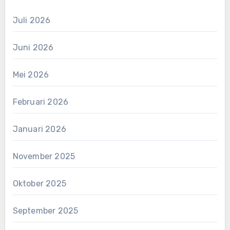
Juli 2026
Juni 2026
Mei 2026
Februari 2026
Januari 2026
November 2025
Oktober 2025
September 2025