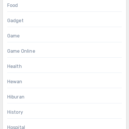
Food
Gadget
Game
Game Online
Health
Hewan
Hiburan
History
Hospital