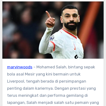
marvinwoods
– Mohamed Salah, bintang sepak
bola asal Mesir yang kini bermain untuk
Liverpool, tengah berada di persimpangan
penting dalam kariernya. Dengan prestasi yang
terus meningkat dan performa gemilang di
lapangan, Salah menjadi salah satu pemain yang