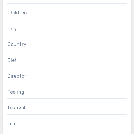
Children
City
Country
Diet
Director
Feeling
festival
Film