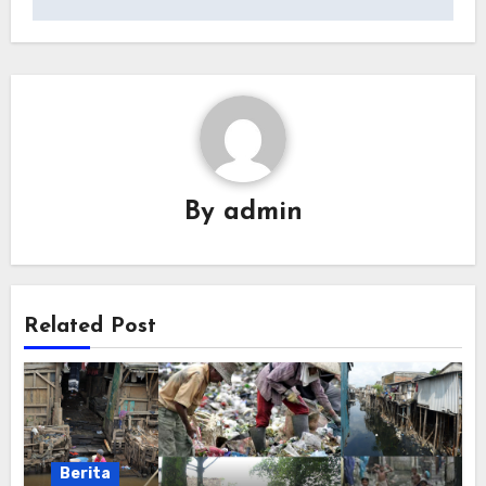
By
admin
Related Post
Berita