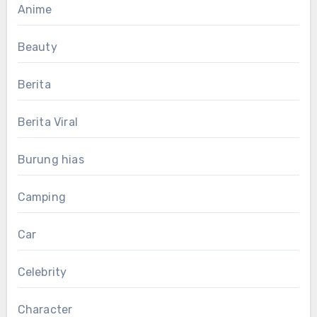
Anime
Beauty
Berita
Berita Viral
Burung hias
Camping
Car
Celebrity
Character