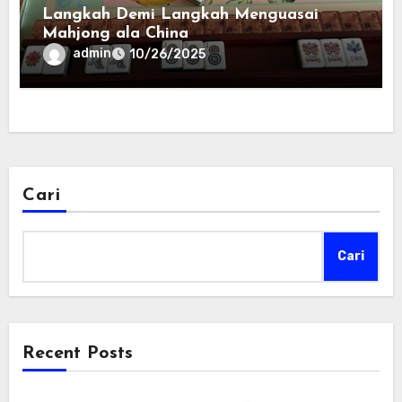
Langkah Demi Langkah Menguasai
Mahjong ala China
admin
10/26/2025
Cari
Cari
Recent Posts