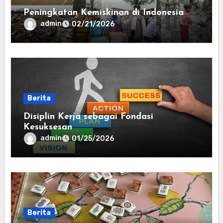
Peningkatan Kemiskinan di Indonesia
admin
02/21/2026
Berita
Disiplin Kerja sebagai Fondasi
Kesuksesan
admin
01/25/2026
Berita