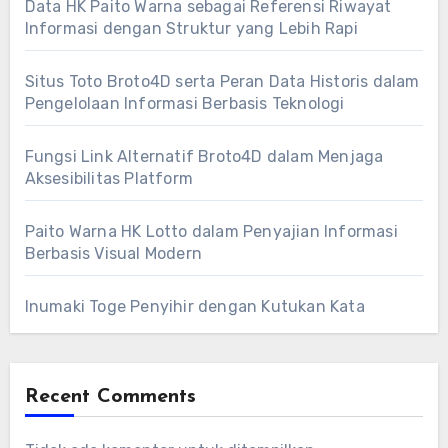
Data HK Paito Warna sebagai Referensi Riwayat
Informasi dengan Struktur yang Lebih Rapi
Situs Toto Broto4D serta Peran Data Historis dalam
Pengelolaan Informasi Berbasis Teknologi
Fungsi Link Alternatif Broto4D dalam Menjaga
Aksesibilitas Platform
Paito Warna HK Lotto dalam Penyajian Informasi
Berbasis Visual Modern
Inumaki Toge Penyihir dengan Kutukan Kata
Recent Comments