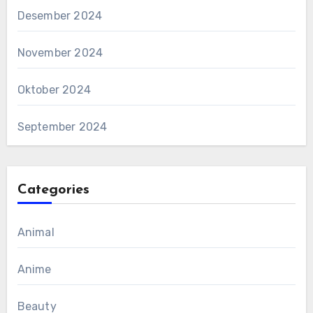
Desember 2024
November 2024
Oktober 2024
September 2024
Categories
Animal
Anime
Beauty