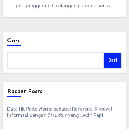
pengangguran di kalangan pemuda serta…
Cari
Cari
Recent Posts
Data HK Paito Warna sebagai Referensi Riwayat
Informasi dengan Struktur yang Lebih Rapi