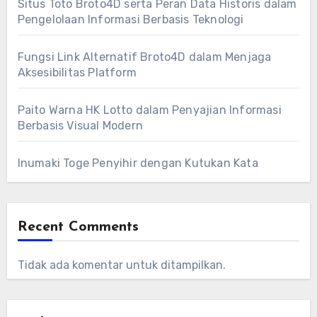
Situs Toto Broto4D serta Peran Data Historis dalam
Pengelolaan Informasi Berbasis Teknologi
Fungsi Link Alternatif Broto4D dalam Menjaga
Aksesibilitas Platform
Paito Warna HK Lotto dalam Penyajian Informasi
Berbasis Visual Modern
Inumaki Toge Penyihir dengan Kutukan Kata
Recent Comments
Tidak ada komentar untuk ditampilkan.