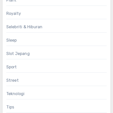
Plant
Royalty
Selebriti & Hiburan
Sleep
Slot Jepang
Sport
Street
Teknologi
Tips