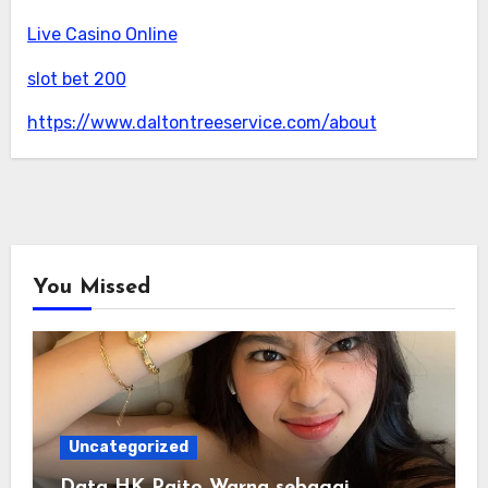
Live Casino Online
slot bet 200
https://www.daltontreeservice.com/about
You Missed
Uncategorized
Data HK Paito Warna sebagai