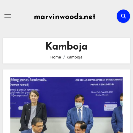
Skip
to
marvinwoods.net
content
Kamboja
Home
Kamboja