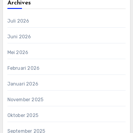
Archives
Juli 2026
Juni 2026
Mei 2026
Februari 2026
Januari 2026
November 2025
Oktober 2025
September 2025