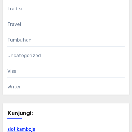
Tradisi
Travel
Tumbuhan
Uncategorized
Visa
Writer
Kunjungi:
slot kamboja