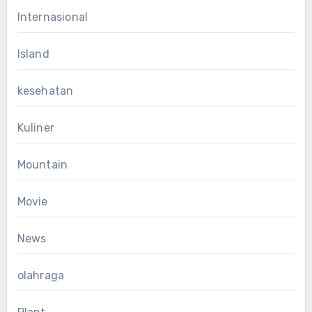
Internasional
Island
kesehatan
Kuliner
Mountain
Movie
News
olahraga