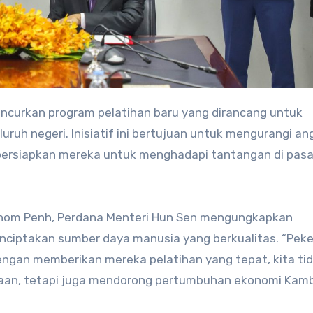
ncurkan program pelatihan baru yang dirancang untuk
ruh negeri. Inisiatif ini bertujuan untuk mengurangi an
rsiapkan mereka untuk menghadapi tantangan di pasar
hnom Penh, Perdana Menteri Hun Sen mengungkapkan
nciptakan sumber daya manusia yang berkualitas. “Peke
engan memberikan mereka pelatihan yang tepat, kita ti
n, tetapi juga mendorong pertumbuhan ekonomi Kamb