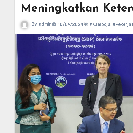
Meningkatkan Keter
By
admin
10/09/2024
#Kamboja
,
#Pekerja