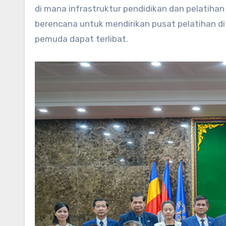
di mana infrastruktur pendidikan dan pelatiha
berencana untuk mendirikan pusat pelatihan di 
pemuda dapat terlibat.