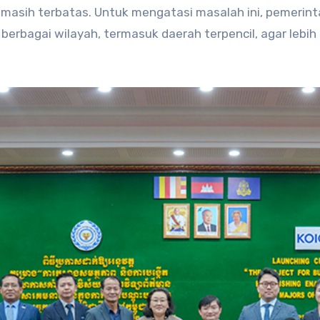
n masih terbatas. Untuk mengatasi masalah ini, pemerin
berbagai wilayah, termasuk daerah terpencil, agar lebih