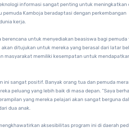
 teknologi informasi sangat penting untuk meningkatkan
ntu pemuda Kamboja beradaptasi dengan perkembangan
unia kerja.
 juga berencana untuk menyediakan beasiswa bagi pemuda
i akan ditujukan untuk mereka yang berasal dari latar b
an masyarakat memiliki kesempatan untuk mendapatka
 ini sangat positif. Banyak orang tua dan pemuda mera
reka peluang yang lebih baik di masa depan. “Saya berh
terampilan yang mereka pelajari akan sangat berguna da
dari dua anak.
engkhawatirkan aksesibilitas program ini di daerah pe