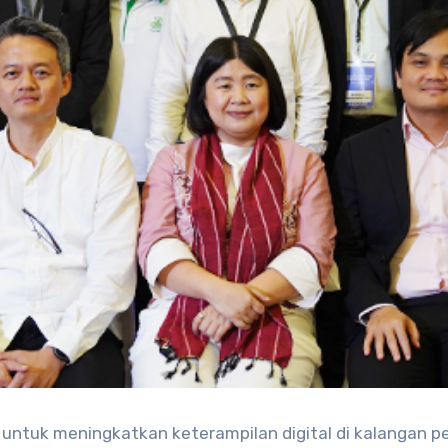
 untuk meningkatkan keterampilan digital di kalangan p