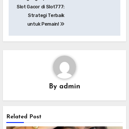
pos
Slot Gacor di Slot777:
Strategi Terbaik
untuk Pemain!
By
admin
Related Post