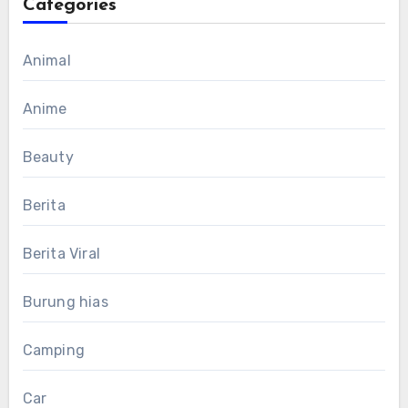
Categories
Animal
Anime
Beauty
Berita
Berita Viral
Burung hias
Camping
Car