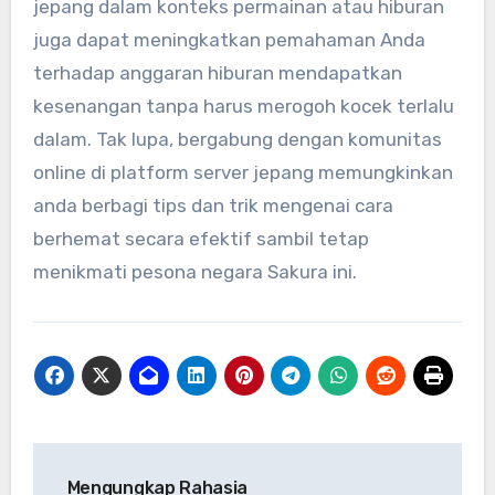
jepang dalam konteks permainan atau hiburan
juga dapat meningkatkan pemahaman Anda
terhadap anggaran hiburan mendapatkan
kesenangan tanpa harus merogoh kocek terlalu
dalam. Tak lupa, bergabung dengan komunitas
online di platform server jepang memungkinkan
anda berbagi tips dan trik mengenai cara
berhemat secara efektif sambil tetap
menikmati pesona negara Sakura ini.
Navigasi
Mengungkap Rahasia