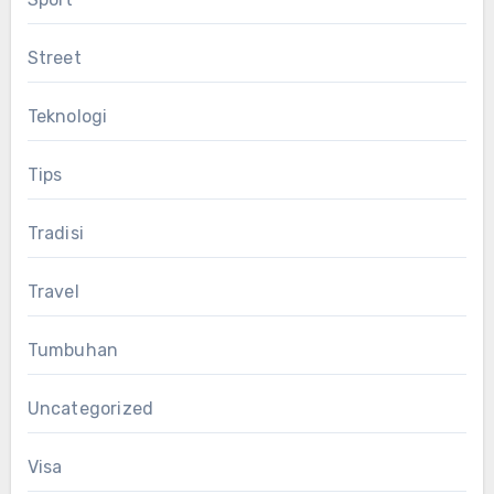
Street
Teknologi
Tips
Tradisi
Travel
Tumbuhan
Uncategorized
Visa