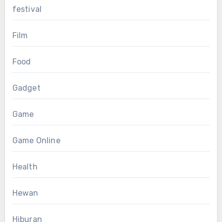
festival
Film
Food
Gadget
Game
Game Online
Health
Hewan
Hiburan