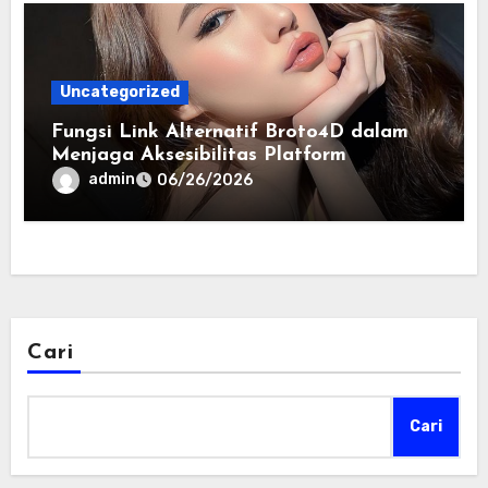
Uncategorized
Fungsi Link Alternatif Broto4D dalam
Menjaga Aksesibilitas Platform
admin
06/26/2026
Cari
Cari