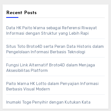
Recent Posts
Data HK Paito Warna sebagai Referensi Riwayat
Informasi dengan Struktur yang Lebih Rapi
Situs Toto Broto4D serta Peran Data Historis dalam
Pengelolaan Informasi Berbasis Teknologi
Fungsi Link Alternatif Broto4D dalam Menjaga
Aksesibilitas Platform
Paito Warna HK Lotto dalam Penyajian Informasi
Berbasis Visual Modern
Inumaki Toge Penyihir dengan Kutukan Kata