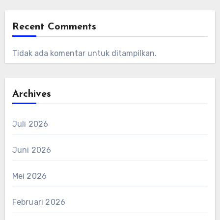
Recent Comments
Tidak ada komentar untuk ditampilkan.
Archives
Juli 2026
Juni 2026
Mei 2026
Februari 2026