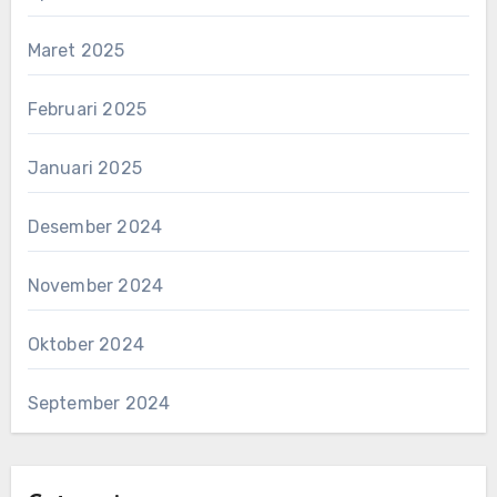
Maret 2025
Februari 2025
Januari 2025
Desember 2024
November 2024
Oktober 2024
September 2024