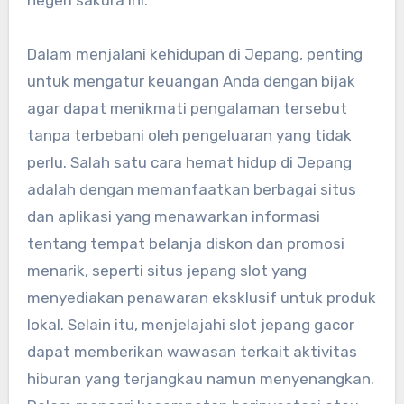
negeri sakura ini.
Dalam menjalani kehidupan di Jepang, penting
untuk mengatur keuangan Anda dengan bijak
agar dapat menikmati pengalaman tersebut
tanpa terbebani oleh pengeluaran yang tidak
perlu. Salah satu cara hemat hidup di Jepang
adalah dengan memanfaatkan berbagai situs
dan aplikasi yang menawarkan informasi
tentang tempat belanja diskon dan promosi
menarik, seperti situs jepang slot yang
menyediakan penawaran eksklusif untuk produk
lokal. Selain itu, menjelajahi slot jepang gacor
dapat memberikan wawasan terkait aktivitas
hiburan yang terjangkau namun menyenangkan.