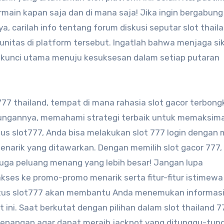
rmain kapan saja dan di mana saja! Jika ingin bergabung
a, carilah info tentang forum diskusi seputar slot thail
nitas di platform tersebut. Ingatlah bahwa menjaga si
h kunci utama menuju kesuksesan dalam setiap putaran
77 thailand, tempat di mana rahasia slot gacor terbong
ntungannya, memahami strategi terbaik untuk memaksim
tus slot777, Anda bisa melakukan slot 777 login dengan
narik yang ditawarkan. Dengan memilih slot gacor 777,
juga peluang menang yang lebih besar! Jangan lupa
ses ke promo-promo menarik serta fitur-fitur istimewa
itus slot777 akan membantu Anda menemukan informas
ni. Saat berkutat dengan pilihan dalam slot thailand 7
menangan agar dapat meraih jackpot yang ditunggu-tun