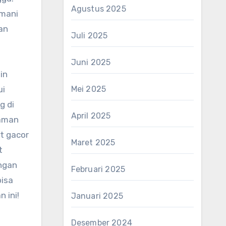
Agustus 2025
emani
an
Juli 2025
Juni 2025
in
ui
Mei 2025
g di
April 2025
laman
t gacor
Maret 2025
t
ngan
Februari 2025
bisa
 ini!
Januari 2025
n
Desember 2024