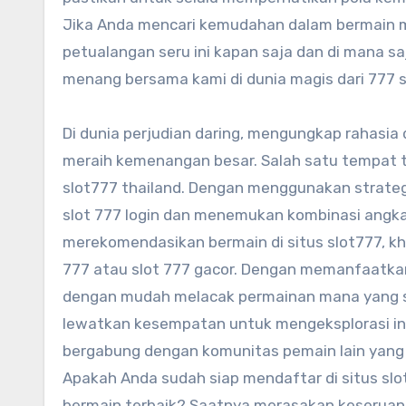
Jika Anda mencari kemudahan dalam bermain me
petualangan seru ini kapan saja dan di mana sa
menang bersama kami di dunia magis dari 777 slo
Di dunia perjudian daring, mengungkap rahasia d
meraih kemenangan besar. Salah satu tempat te
slot777 thailand. Dengan menggunakan strate
slot 777 login dan menemukan kombinasi angk
merekomendasikan bermain di situs slot777, k
777 atau slot 777 gacor. Dengan memanfaatkan b
dengan mudah melacak permainan mana yang se
lewatkan kesempatan untuk mengeksplorasi infor
bergabung dengan komunitas pemain lain yang j
Apakah Anda sudah siap mendaftar di situs slo
bermain terbaik? Saatnya merasakan keseruan 