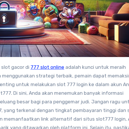
 slot gacor di
777 slot online
adalah kunci untuk meraih
 menggunakan strategi terbaik, pemain dapat memaks
nting untuk melakukan slot 777 login ke dalam akun A
slot777. Di sini, Anda akan menemukan banyak informasi
luang besar bagi para penggemar judi. Jangan ragu un
, yang terkenal dengan tingkat pembayaran tinggi dan 
emanfaatkan link alternatif dari situs slot777 login,
rik yang ditawarkan oleh platform ini. Selain itu, pasti