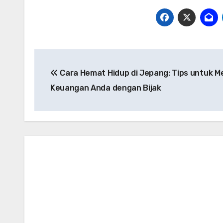
Navigasi
Cara Hemat Hidup di Jepang: Tips untuk M
pos
Keuangan Anda dengan Bijak