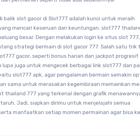
i balik slot gacor di Slot777 adalah kunci untuk meraih
ang mencari keseruan dan keuntungan, slot777 thailan
eluang besar. Dengan melakukan login ke situs slot 777
g strategi bermain di slot gacor 777. Salah satu trik 
lot777 gacor, seperti bonus harian dan jackpot progresif
lupa juga untuk mengecek berbagai link slot777 dan pa
yaitu slot777 apk, agar pengalaman bermain semakin opt
patan sama untuk merasakan kegembiraan memainkan me
slot thailand 777 yang terkenal dengan grafik menawanny
ruh. Jadi, siapkan dirimu untuk menjelajahi semua
serta manfaatkan setiap momen permainan agar bisa ke