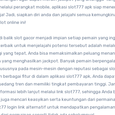
lalui perangkat mobile, aplikasi slot777 apk siap men
ja! Jadi, siapkan diri anda dan jelajahi semua kemungkin
t online ini!
i balik slot gacor menjadi impian setiap pemain yang ing
rbaik untuk menjelajahi potensi tersebut adalah melal
gi yang tepat, Anda bisa memaksimalkan peluang menan
a yang menghasilkan jackpot. Banyak pemain berpenga
hususnya pada mesin-mesin dengan reputasi sebagai slo
erbagai fitur di dalam aplikasi slot777 apk, Anda dapa
dang tren dan memiliki tingkat pembayaran tinggi. Ja
masi lebih lanjut melalui link slot777, sehingga Anda 
uga mencari keasyikan serta keuntungan dari permainan
t77 login link alternatif untuk mendapatkan pengalama
dari permainan seperti tidak ada sebelumnya!