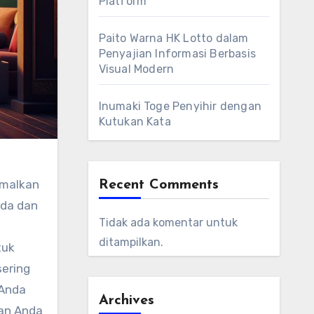
Platform
Paito Warna HK Lotto dalam
Penyajian Informasi Berbasis
Visual Modern
Inumaki Toge Penyihir dengan
Kutukan Kata
imalkan
Recent Comments
nda dan
Tidak ada komentar untuk
ditampilkan.
tuk
sering
 Anda
Archives
kan Anda